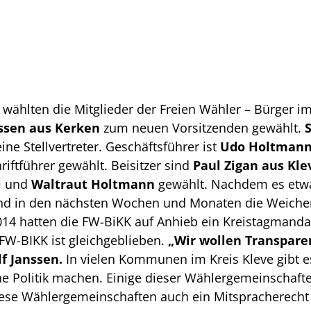
wählten die Mitglieder der Freien Wähler – Bürger i
nssen aus Kerken
zum neuen Vorsitzenden gewählt.
ne Stellvertreter. Geschäftsführer ist
Udo Holtmann 
iftführer gewählt. Beisitzer sind
Paul Zigan aus Kle
i
und
Waltraut Holtmann
gewählt. Nachdem es etwa
and in den nächsten Wochen und Monaten die Weichen
4 hatten die FW-BiKK auf Anhieb ein Kreistagmandat 
W-BIKK ist gleichgeblieben.
„Wir wollen Transpare
lf Janssen.
In vielen Kommunen im Kreis Kleve gibt 
he Politik machen. Einige dieser Wählergemeinschafte
iese Wählergemeinschaften auch ein Mitspracherecht